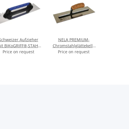
Schweizer Aufzieher
NELA PREMIUM-
it BiKoGRIFF®,STAHL
Chromstahlglättekelle
der rostfrei, gezahnt,
Price on request
extra leicht mit BiKo
Price on request
480x130 mm
GRIFF® KORK