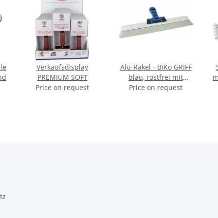
le
Verkaufsdisplay
Alu-Rakel - BiKo GRIFF
nd
PREMIUM SOFT
blau, rostfrei mit
m
Price on request
runden Ecken 400 -
Price on request
o
600mm
tz