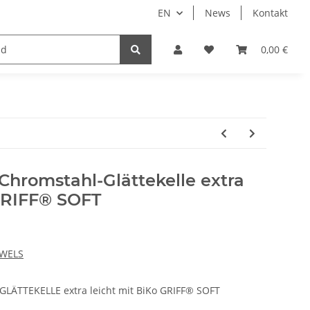
EN
News
Kontakt
ife
Maurerkellen
Messwerkzeuge
Reibebretter
0,00 €
romstahl-Glättekelle extra
 GRIFF® SOFT
WELS
TTEKELLE extra leicht mit BiKo GRIFF® SOFT