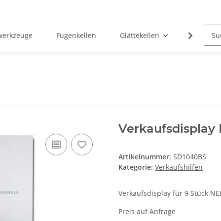
rwerkzeuge
Fugenkellen
Glättekellen
Malerspa
Verkaufsdispla
Artikelnummer:
SD1040BS
Kategorie:
Verkaufshilfen
Verkaufsdisplay für 9 Stück N
Preis auf Anfrage