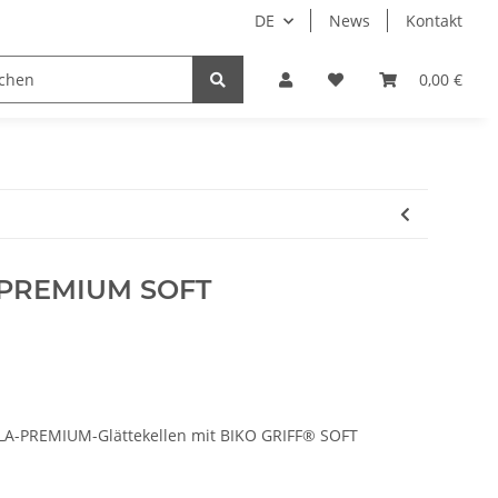
DE
News
Kontakt
chtel
Maurerkellen
Messwerkzeuge
Reibebrett
0,00 €
y PREMIUM SOFT
ELA-PREMIUM-Glättekellen mit BIKO GRIFF® SOFT