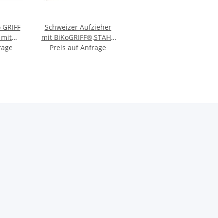
o GRIFF
Schweizer Aufzieher
 mit
mit BiKoGRIFF®,STAHL
400 -
rage
oder rostfrei, gezahnt,
Preis auf Anfrage
480x130 mm