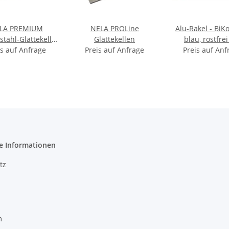
LA PREMIUM
NELA PROLine
Alu-Rakel - BiK
tahl-Glättekelle
Glättekellen
blau, rostfrei
 leicht mit BiKo
is auf Anfrage
Preis auf Anfrage
runden Ecken 
Preis auf Anf
RIFF® SOFT
600mm
e Informationen
tz
m