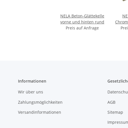
NELA Beton-Glättekelle
NE
vorne und hinten rund
Chroms
Preis auf Anfrage
extra
Pre
G
Informationen
Gesetzlich
Wir über uns
Datenschu
Zahlungsmöglichkeiten
AGB
Versandinformationen
Sitemap
Impressu