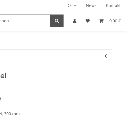
DE
News
Kontakt
chtel
Maurerkellen
Messwerkzeuge
Reibebrett
0,00 €
ei
e
ei, 300 mm