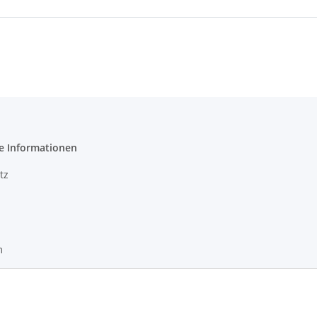
e Informationen
tz
m
recht