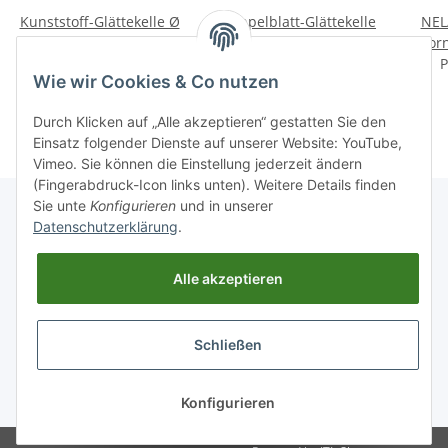
Kunststoff-Glättekelle Ø
Doppelblatt-Glättekelle
NEL
250 mm, BiKoGRIFF®
rostfrei, 280 & 350 mm,
vor
Preis auf Anfrage
Soft oder KORK
Preis auf Anfrage
BiKoGRIFF®
P
Wie wir Cookies & Co nutzen
Durch Klicken auf „Alle akzeptieren“ gestatten Sie den
Einsatz folgender Dienste auf unserer Website: YouTube,
Vimeo. Sie können die Einstellung jederzeit ändern
(Fingerabdruck-Icon links unten). Weitere Details finden
Sie unte
Konfigurieren
und in unserer
Datenschutzerklärung
.
Informationen
Alle akzeptieren
Gesetzliche Informationen
Schließen
* Alle Preise inkl. gesetzlicher USt., zzgl.
Versand
Konfigurieren