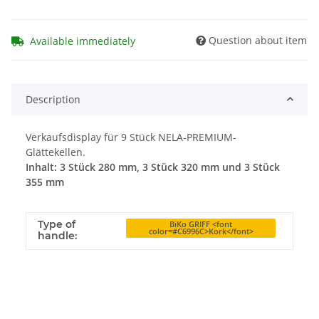
Question about item
Available immediately
Description
Verkaufsdisplay für 9 Stück NELA-PREMIUM-
Glättekellen.
Inhalt: 3 Stück 280 mm, 3 Stück 320 mm und 3 Stück
355 mm
Type of
BiKo GRIFF <font
color=#C6996C>Kork</font>
handle: