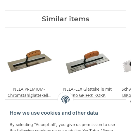
Similar items
NELA PREMIUM-
NELAFLEX Glättekelle mit
Schw
Chromstahlglättekelle
BiKo GRIFF® KORK
BiK
extra leicht mit BiKo
Price on request
Price on request
r
GRIFF® KORK
How we use cookies and other data
By selecting "Accept all", you give us permission to use
the following services on our website: YouTube, Vimeo.